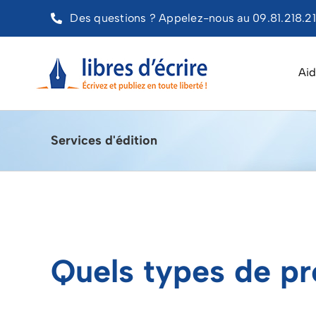
Passer
Des questions ? Appelez-nous au 09.81.218.218
au
contenu
Aid
Services d'édition
Quels types de pr