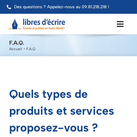
Passer
Des questions ? Appelez-nous au 09.81.218.218 !
au
contenu
Toggl
Navig
F.A.Q.
Aide
Accueil
F.A.Q.
Publier mon livre
Services
Quels types de
Impression
produits et services
Contact
proposez-vous ?
Mon compte