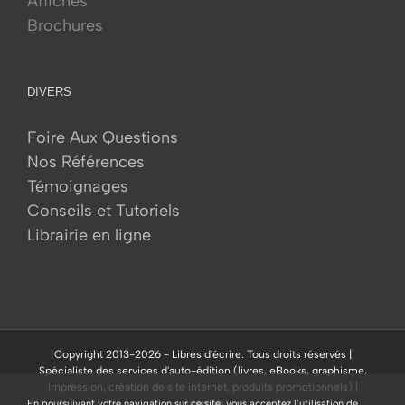
Affiches
Brochures
DIVERS
Foire Aux Questions
Nos Références
Témoignages
Conseils et Tutoriels
Librairie en ligne
Copyright 2013-
2026 -
Libres d'écrire.
Tous droits réservés |
Spécialiste des services d'auto-édition (livres, eBooks, graphisme,
impression, création de site internet, produits promotionnels) |
Sitemap
En poursuivant votre navigation sur ce site, vous acceptez l’utilisation de