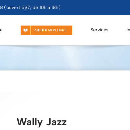
 (ouvert 5j/7, de 10h à 18h)
e
Services
I
PUBLIER MON LIVRE
Wally Jazz