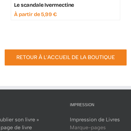
Le scandale Ivermectine
À partir de
5,99
€
RETOUR À L'ACCUEIL DE LA BOUTIQUE
IMPRESSION
ublier son livre »
Impression de Livres
page de livre
Marque-pages