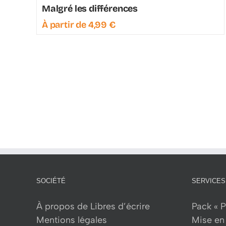
Malgré les différences
À partir de
4,99
€
SOCIÉTÉ
SERVICES
À propos de Libres d’écrire
Pack « P
Mentions légales
Mise en 