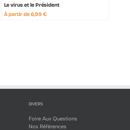
Le virus et le Président
À partir de
6,99
€
DIVERS
Foire Aux Questions
Nos Références