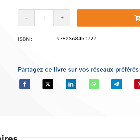
quantité
de
Wally
9782368450727
ISBN :
Jazz
Partagez ce livre sur vos réseaux préférés 
ires