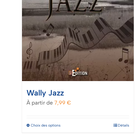
produit
Wally Jazz
À partir de
7,99
€
Ce
Choix des options
Détails
produit