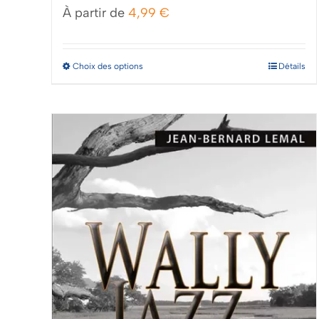
À partir de
4,99
€
Ce
Choix des options
Détails
produit
a
plusieurs
variations.
Les
options
peuvent
être
choisies
sur
la
page
du