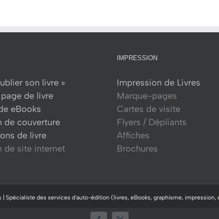
IMPRESSION
ublier son livre »
Impression de Livres
page de livre
Marque-pages
 de eBooks
Cartes de visite
n de couverture
Flyers / Dépliants
ons de livre
Affiches
 de site internet
Brochures
 | Spécialiste des services d'auto-édition (livres, eBooks, graphisme, impression, 