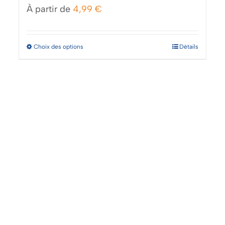
À partir de
4,99
€
Ce
Choix des options
Détails
produit
a
plusieurs
variations.
Les
options
peuvent
être
choisies
sur
la
page
du