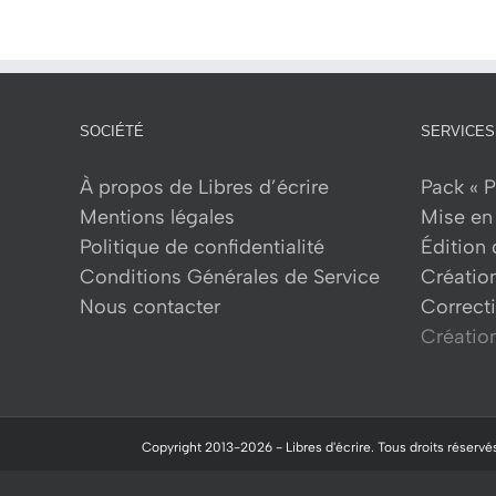
a
plusieurs
variations.
Les
SOCIÉTÉ
SERVICES
options
peuvent
À propos de Libres d’écrire
Pack « P
être
Mentions légales
Mise en 
choisies
Politique de confidentialité
Édition
sur
Conditions Générales de Service
Créatio
la
Nous contacter
Correcti
page
Création
du
produit
Copyright 2013-
2026 -
Libres d'écrire.
Tous droits réservés