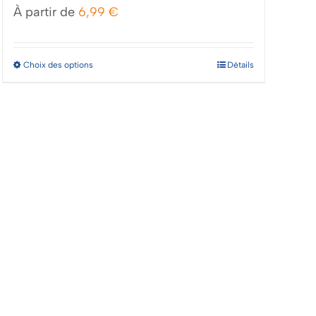
À partir de
6,99
€
Ce
Choix des options
Détails
produit
a
plusieurs
variations.
Les
options
peuvent
être
choisies
sur
la
page
du