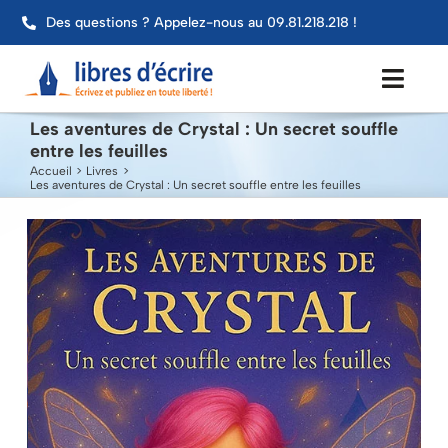
Passer
Des questions ? Appelez-nous au 09.81.218.218 !
au
contenu
Toggl
Navig
Les aventures de Crystal : Un secret souffle
entre les feuilles
Aide
Accueil
Livres
Les aventures de Crystal : Un secret souffle entre les feuilles
Publier mon livre
Services
Impression
Contact
Mon compte