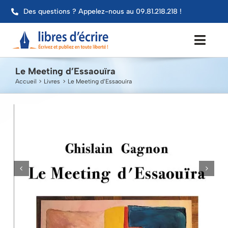
Passer
Des questions ? Appelez-nous au 09.81.218.218 !
au
contenu
Toggl
Navig
Le Meeting d’Essaouïra
Aide
Accueil
Livres
Le Meeting d’Essaouïra
Publier mon livre
Services
Impression
Contact
Mon compte