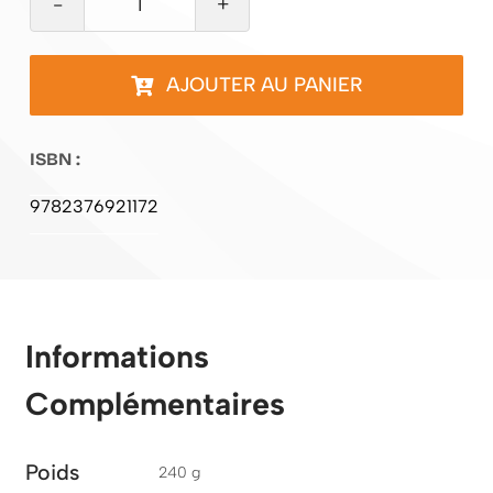
quantité
de
Le
AJOUTER AU PANIER
Meeting
d'Essaouïra
ISBN :
9782376921172
Informations
Complémentaires
Poids
240 g