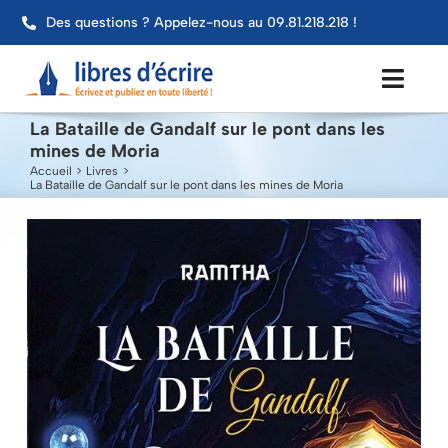
Passer
Des questions ? Appelez-nous au 09.81.218.218 !
au
contenu
Toggl
Navig
La Bataille de Gandalf sur le pont dans les
mines de Moria
Aide
Accueil
Livres
La Bataille de Gandalf sur le pont dans les mines de Moria
Publier mon livre
Services
Impression
Contact
Mon compte