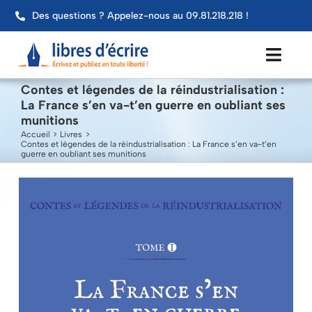
Passer
Des questions ? Appelez-nous au 09.81.218.218 !
au
contenu
Toggl
Navig
Contes et légendes de la réindustrialisation :
La France s’en va-t’en guerre en oubliant ses
Aide
munitions
Accueil
Livres
Publier mon livre
Contes et légendes de la réindustrialisation : La France s’en va-t’en
guerre en oubliant ses munitions
Services
Impression
Contact
Mon compte