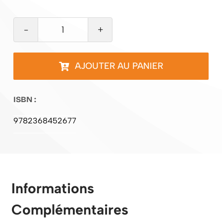
quantité
de
Plafond
AJOUTER AU PANIER
céleste
ISBN :
9782368452677
Informations
Complémentaires