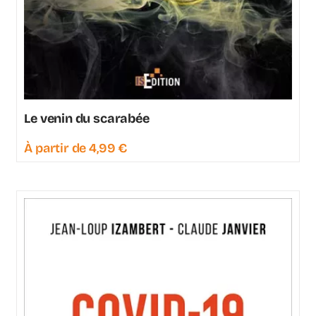
Le venin du scarabée
À partir de
4,99
€