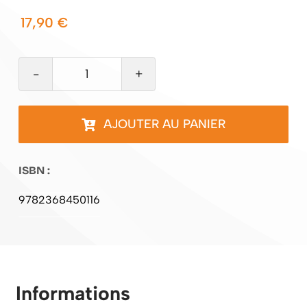
17,90
€
quantité
de
Meurtres
AJOUTER AU PANIER
chez
les
ISBN :
Cordistes
9782368450116
Informations