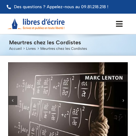
Passer
Des questions ? Appelez-nous au 09.81.218.218 !
au
contenu
Toggl
Navig
Meurtres chez les Cordistes
Aide
Accueil
Livres
Meurtres chez les Cordistes
Publier mon livre
Services
Impression
Contact
Mon compte