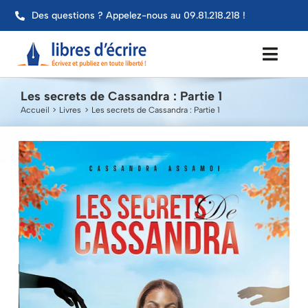
Passer
Des questions ? Appelez-nous au 09.81.218.218 !
au
contenu
Toggl
Navig
Les secrets de Cassandra : Partie 1
Aide
Accueil
Livres
Les secrets de Cassandra : Partie 1
Publier mon livre
Services
Impression
Contact
Mon compte