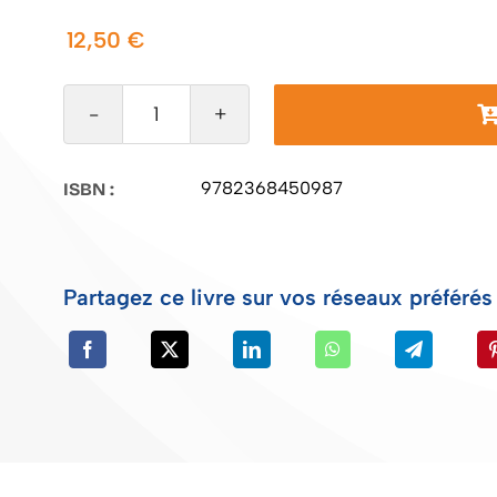
12,50
€
quantité
de
Les
9782368450987
ISBN :
Mots
Partagez ce livre sur vos réseaux préférés 