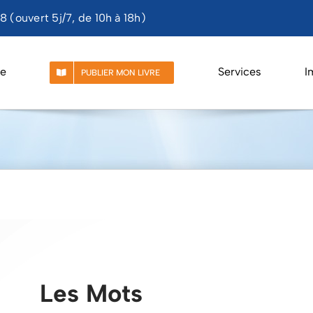
 (ouvert 5j/7, de 10h à 18h)
e
Services
I
PUBLIER MON LIVRE
Les Mots