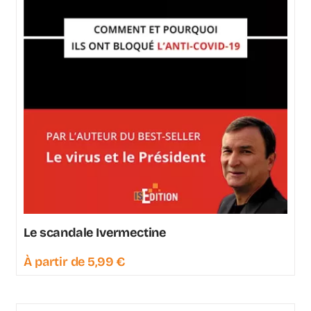
Le scandale Ivermectine
À partir de
5,99
€