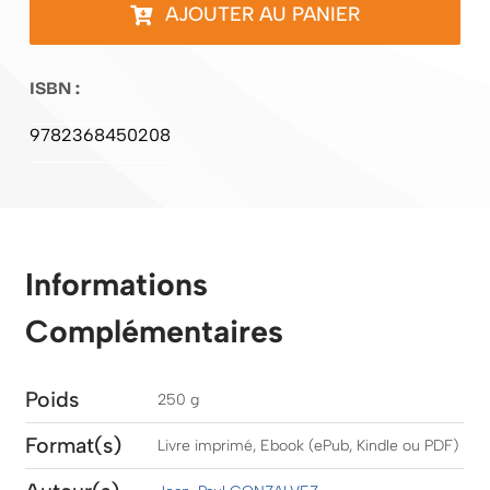
Le
AJOUTER AU PANIER
trésor
du
ISBN :
Père
Maurin
9782368450208
Informations
Complémentaires
Poids
250 g
Format(s)
Livre imprimé, Ebook (ePub, Kindle ou PDF)