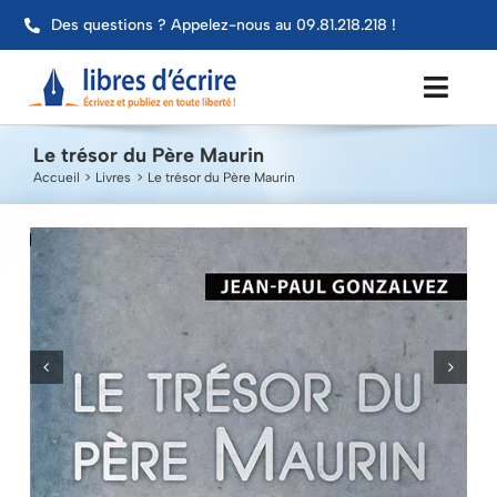
Passer
Des questions ? Appelez-nous au 09.81.218.218 !
au
contenu
Toggl
Navig
Le trésor du Père Maurin
Aide
Accueil
Livres
Le trésor du Père Maurin
Publier mon livre
Services
Impression
Contact
Mon compte