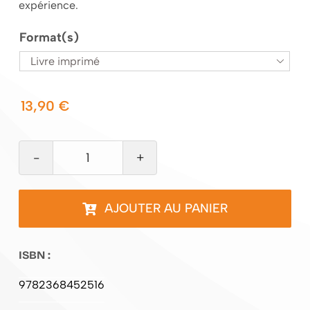
expérience.
Format(s)

13,90
€
quantité
de
La
AJOUTER AU PANIER
fille
à
ISBN :
la
peau
9782368452516
pâle