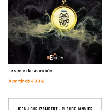
Le venin du scarabée
À partir de
4,99
€