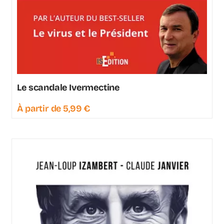
Le scandale Ivermectine
À partir de
5,99
€