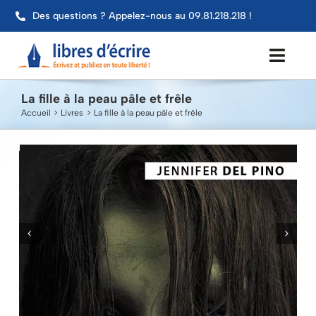
Passer
Des questions ? Appelez-nous au 09.81.218.218 !
au
contenu
Toggl
Navig
La fille à la peau pâle et frêle
Aide
Accueil
Livres
La fille à la peau pâle et frêle
Publier mon livre
Services
Impression
Contact
Mon compte