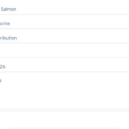
e Salmon
crire
ribution
026
9