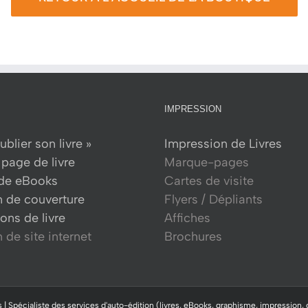
IMPRESSION
ublier son livre »
Impression de Livres
page de livre
Marque-pages
 de eBooks
Cartes de visite
n de couverture
Flyers / Dépliants
ons de livre
Affiches
 de site internet
Brochures
 | Spécialiste des services d'auto-édition (livres, eBooks, graphisme, impression, 