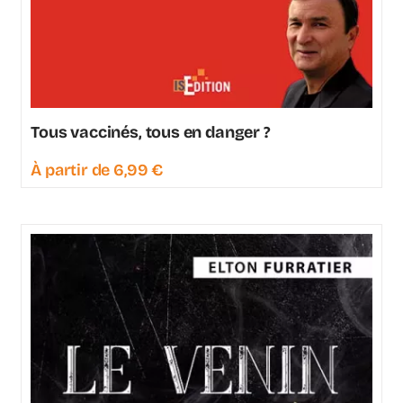
Tous vaccinés, tous en danger ?
À partir de
6,99
€