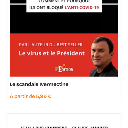
Le scandale Ivermectine
À partir de
5,99
€