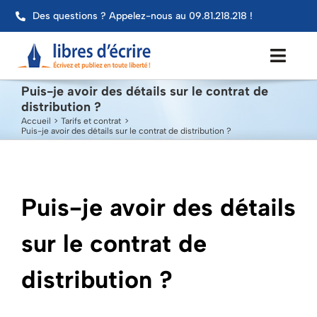
Passer
Des questions ? Appelez-nous au 09.81.218.218 !
au
contenu
Toggl
Navig
Puis-je avoir des détails sur le contrat de
distribution ?
Aide
Accueil
Tarifs et contrat
Puis-je avoir des détails sur le contrat de distribution ?
Publier mon livre
Services
Puis-je avoir des détails
Impression
sur le contrat de
Contact
distribution ?
Mon compte