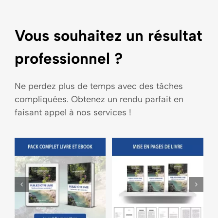
Vous souhaitez un résultat
professionnel ?
Ne perdez plus de temps avec des tâches
compliquées. Obtenez un rendu parfait en
faisant appel à nos services !
Création de
:
Mise en
eBooks –
é
pages de
Formats ePub
livre imprimé
et Kindle
(Mobi)