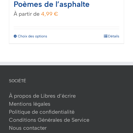
Poèmes de l’asphalte
À partir de
4,99
€
Ce
Choix des options
Détails
produit
a
plusieurs
variations.
Les
SOCIÉTÉ
options
peuvent
À propos de Libres d’écrire
être
Mentions légales
choisies
Politique de confidentialité
sur
Conditions Générales de Service
la
Nous contacter