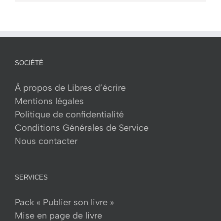
produit
a
plusieurs
variations.
Les
SOCIÉTÉ
options
peuvent
À propos de Libres d’écrire
être
Mentions légales
choisies
Politique de confidentialité
sur
Conditions Générales de Service
la
Nous contacter
page
du
produit
SERVICES
Pack « Publier son livre »
Mise en page de livre