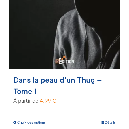
Dans la peau d’un Thug –
Tome 1
À partir de
4,99
€
Ce
Choix des options
Détails