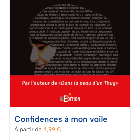
page
du
produit
Confidences à mon voile
À partir de
4,99
€