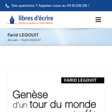
Passer
Des questions ? Appelez-nous au 09.81.218.218 !
au
contenu
Toggl
Navig
Farid LEGOUIT
Aide
Accueil
Farid LEGOUIT
Publier mon livre
Services
Impression
Contact
Mon compte