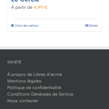
À partir de
4,99
€
Ce
Choix des options
Détails
produit
a
plusieurs
variations.
Les
SOCIÉTÉ
options
peuvent
À propos de Libres d’écrire
être
Mentions légales
choisies
Politique de confidentialité
sur
Conditions Générales de Service
la
Nous contacter
page