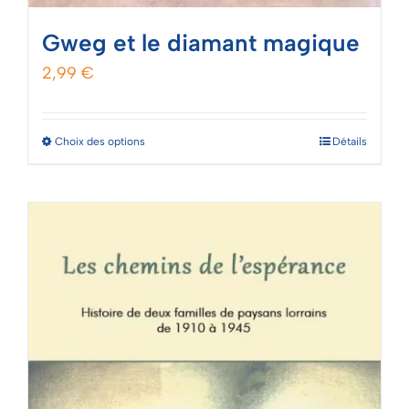
Gweg et le diamant magique
2,99
€
Ce
Choix des options
Détails
produit
a
plusieurs
variations.
Les
options
peuvent
être
choisies
sur