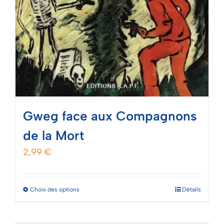
Gweg face aux Compagnons
de la Mort
2,99
€
Ce
Choix des options
Détails
produit
a