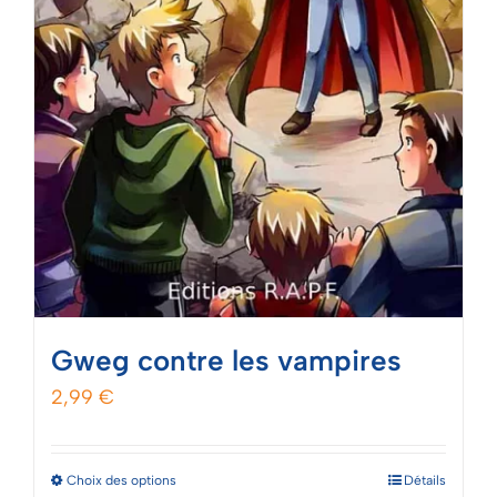
produit
Gweg contre les vampires
2,99
€
Ce
Choix des options
Détails