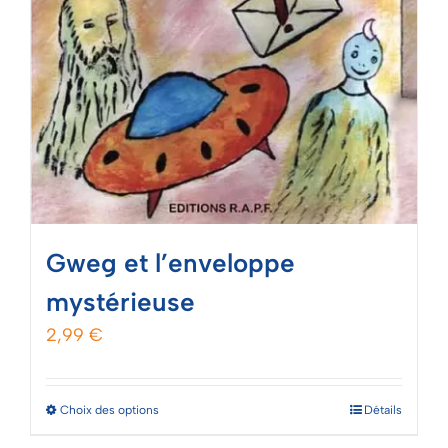
Gweg et l’enveloppe
mystérieuse
2,99
€
Ce
Choix des options
Détails
produit