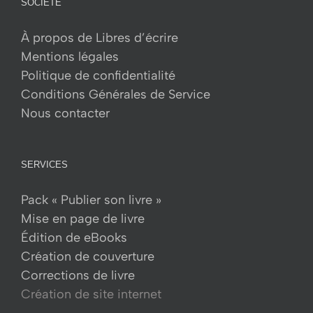
SOCIÉTÉ
options
peuvent
À propos de Libres d’écrire
être
Mentions légales
choisies
Politique de confidentialité
sur
Conditions Générales de Service
la
Nous contacter
page
du
produit
SERVICES
Pack « Publier son livre »
Mise en page de livre
Édition de eBooks
Création de couverture
Corrections de livre
Création de site internet