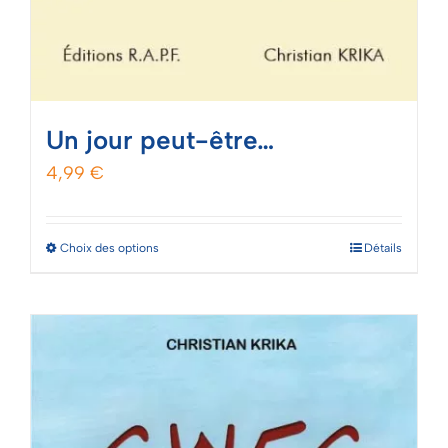
Un jour peut-être…
4,99
€
Ce
Choix des options
Détails
produit
a
plusieurs
variations.
Les
options
peuvent