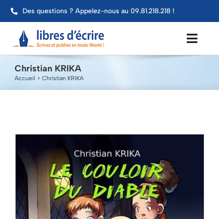
Passer
Des questions ? Appelez-nous au 09.81.218.218 !
au
contenu
Toggl
Navig
Christian KRIKA
Aide
Accueil
Christian KRIKA
Publier mon livre
Services
Impression
Contact
Mon compte