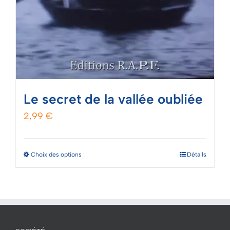
Le secret de la vallée oubliée
2,99
€
Ce
Choix des options
Détails
produit
a
plusieurs
variations.
Les