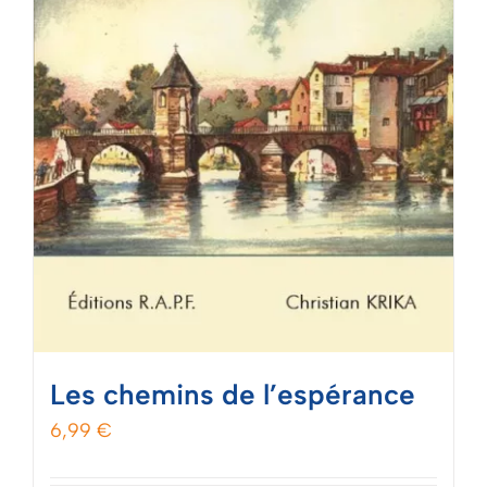
la
page
du
produit
Les chemins de l’espérance
6,99
€