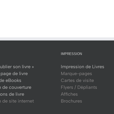
IMPRESSION
ublier son livre »
Impression de Livres
page de livre
Marque-pages
 de eBooks
Cartes de visite
n de couverture
Flyers / Dépliants
ons de livre
Affiches
 de site internet
Brochures