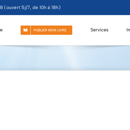
 (ouvert 5j/7, de 10h à 18h)
e
Services
I
PUBLIER MON LIVRE